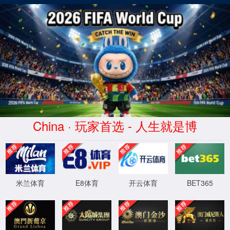
银河8163官网登录入口
师资队伍
师资队伍